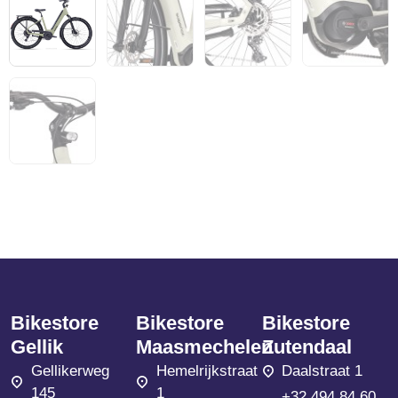
Bikestore
Bikestore
Bikestore
Gellik
Maasmechelen
Zutendaal
Gellikerweg
Hemelrijkstraat
Daalstraat 1
145
1
+32 494 84 60