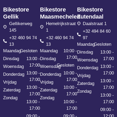
Bikestore
Bikestore
Bikestore
Gellik
Maasmechelen
Zutendaal
Gellikerweg
Hemelrijkstraat
Daalstraat 1
145
1
+32 494 84 60
+32 460 94 74
+32 460 94 74
97
13
13
Maandag
Gesloten
Maandag
Gesloten
Maandag
10:00 -
Dinsdag
13:00 -
17:00
Dinsdag
13:00 -
Dinsdag
17:00
Woensdag
17:00
Gesloten
Woensdag
Woensdag
13:00 -
Donderdag
13:00 -
10:00 -
17:00
Donderdag
Donderdag
Vrijdag
17:00
17:00
13:00 -
Vrijdag
Vrijdag
Zaterdag
13:00 -
10:00 -
17:00
Zaterdag
Zaterdag
Zondag
17:00
17:00
13:00 -
Zondag
Zondag
13:00 -
10:00 -
17:00
17:00
17:00
09:00 -
09:00 -
09:00 -
12:00