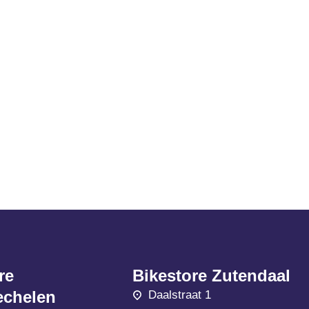
re
Bikestore Zutendaal
chelen
Daalstraat 1